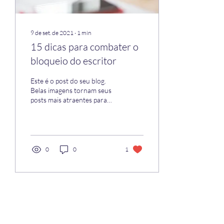
9 de set. de 2021
∙
1
min
15 dicas para combater o
bloqueio do escritor
Este é o post do seu blog.
Belas imagens tornam seus
posts mais atraentes para
sua audiência, portanto
escolha elementos visuais
que os...
0
0
1