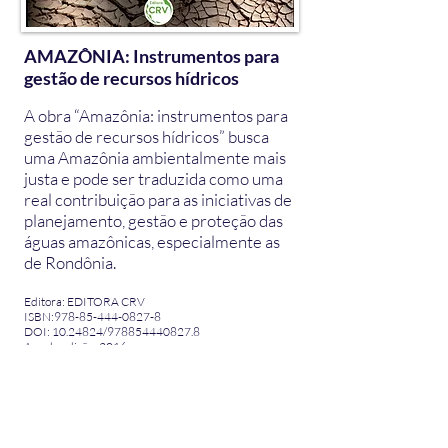
AMAZÔNIA: Instrumentos para
gestão de recursos hídricos
A obra “Amazônia: instrumentos para
gestão de recursos hídricos” busca
uma Amazônia ambientalmente mais
justa e pode ser traduzida como uma
real contribuição para as iniciativas de
planejamento, gestão e proteção das
águas amazônicas, especialmente as
de Rondônia.
Editora: EDITORA CRV
ISBN:978-85-444-0827-8
DOI: 10.24824/978854440827.8
Ano de edição: 2016
Distribuidora: EDITORA CRV
Número de páginas: 528
Formato do Livro: 16x23 cm
Número da edição: 1