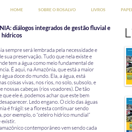
HOME
SOBRE O ROSALVO
LIVROS
PAPE
: diálogos integrados de gestão fluvial e
L
 hídricos
a sempre será lembrada pela necessidade e
de sua preservação. Tudo que nela existe e
nde tem a água como meio fundamental de
cia. É aqui, na Amazônia, que está a maior
e água doce do mundo. Ela, a água, está
as coisas vivas, nos rios, no solo, subsolo, e
re nossas cabeças (rios voadores). De tão
 que ele é, podemos achar que este bem
 desaparecer. Ledo engano. O ciclo das águas
a é frágil: se a floresta continuar sendo
 por exemplo, o “celeiro hídrico mundial”
existir.
 amazônico contemporâneo vem sendo cada