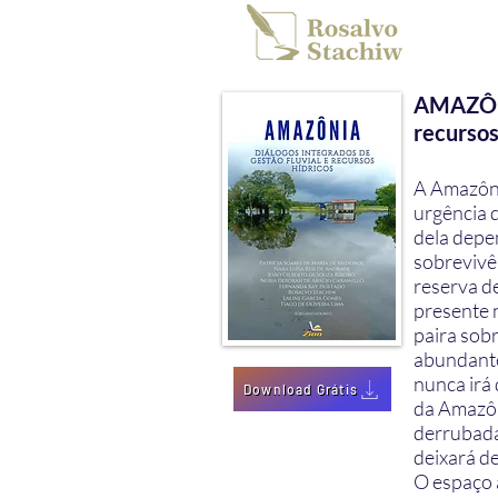
AMAZÔNIA
recursos
A Amazôni
urgência 
dela depe
sobrevivên
reserva d
presente n
paira sob
abundante
nunca irá
Download Grátis
da Amazôni
derrubada,
deixará de 
O espaço