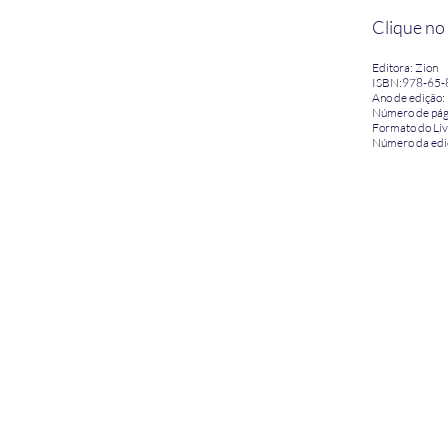
Clique no
Editora: Zion
ISBN:978-65-
Ano de edição:
Número de pág
Formato do Li
Número da edi