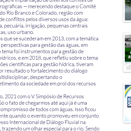
drográficas — merecendo destaque o Comitê
 do Rio Branco e Colorado, região com
de conflitos pelos diversos usos da água:
a, pecuária, irrigação, pequenas centrais
cas, uso urbano.
s que se sucederam em 2013, com a temática
e perspectivas para gestão das águas, em
o tema foi instrumentos para gestão de
ídricos, e em 2018, que refletiu sobre o tema
ões científicas para gestão hídrica, tiveram
r resultado o fortalecimento do diálogo
ltidisciplinar, despertando o
imento da sociedade em prol dos recursos
ão, 2021 com o V Simpósio de Recursos
Só o fato de chegarmos até aqui já é uma
compromisso de todos com águas. Isso ficou
ente quando o evento promoveu em conjunto
sso Internacional de Diálogo Fluvial na
 trazendo um olhar especial para o rio. Sendo