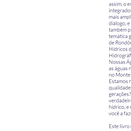
assim, o 
integrados
mais ampl
diálogo, e
também pr
temática g
de Rondôn
Hídricos 
Hidrográfi
Nossas Ág
as águas 
no Monte 
Estamos n
qualidade
gerações?
verdadeir
hídrico, 
você a faz
Este livro