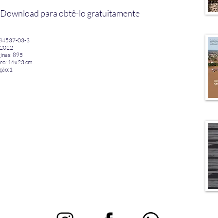
 Download para obtê-lo gratuitamente
84537-03-3
 2022
inas: 895
vro: 16x23 cm
ção:1