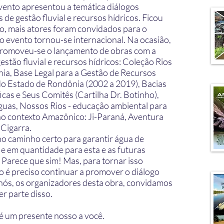
evento apresentou a temática diálogos
 de gestão fluvial e recursos hídricos. Ficou
o, mais atores foram convidados para o
 o evento tornou-se internacional. Na ocasião,
omoveu-se o lançamento de obras com a
estão fluvial e recursos hídricos: Coleção Rios
ia, Base Legal para a Gestão de Recursos
do Estado de Rondônia (2002 a 2019), Bacias
cas e Seus Comitês (Cartilha Dr. Botinho),
uas, Nossos Rios - educação ambiental para
no contexto Amazônico: Ji-Paraná, Aventura
Cigarra.
o caminho certo para garantir água de
 e em quantidade para esta e as futuras
 Parece que sim! Mas, para tornar isso
o é preciso continuar a promover o diálogo
e nós, os organizadores desta obra, convidamos
er parte disso.
 é um presente nosso a você.