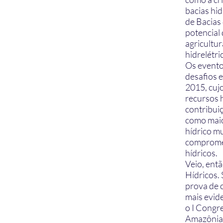
bacias hi
de Bacias
potencial 
agricultur
hidrelétri
Os evento
desafios 
2015, cuj
recursos h
contribuiç
como maio
hídrico mu
compromet
hídricos.
Veio, ent
Hídricos. 
prova de 
mais evid
o I Congre
Amazônia,