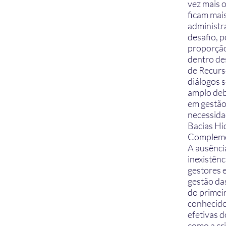
vez mais 
ficam mai
administr
desafio, 
proporção
dentro de
de Recurs
diálogos 
amplo deb
em gestão 
necessida
Bacias Hid
Compleme
A ausênci
inexistênc
gestores e
gestão da
do primei
conhecido
efetivas 
como a cr