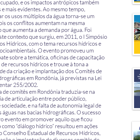
ocupado, e os impactos antrópicos também
s e mais evidentes. Ao mesmo tempo,
ar os usos múltiplos da água torna-se um
pois os conflitos aumentam na mesma
 que aumenta a demanda por água. Foi
ste contexto que surgiu, em 2011, o I Simpósio
os Hídricos, com o tema recursos hídricos e
socioambientais. O evento promoveu um
ate sobre a temática, oficinas de capacitação
de recursos hídricos e trouxe à tona a
de da criação e implantação dos Comitês de
rográficas em Rondônia, já previstas na Lei
ntar 255/2002.
a de comitês em Rondônia traduzia-se na
ia de articulação entre poder público,
 sociedade, e na falta de autonomia legal de
s águas nas bacias hidrográficas. O sucesso
ro evento em promover aquilo que ficou
 como “diálogo hídrico” resultou em ações
do Conselho Estadual de Recursos Hídricos,
iação e implantação de diversos comitês de