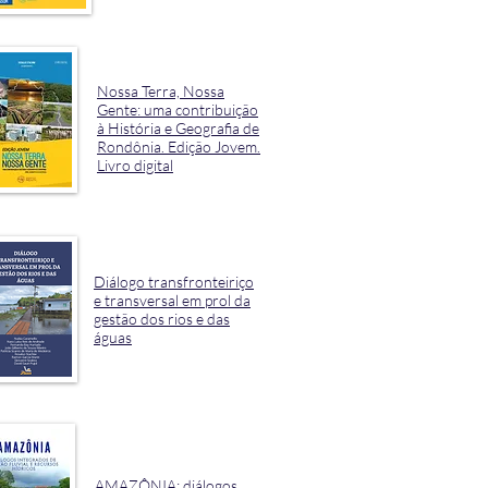
Nossa Terra, Nossa
Gente: uma contribuição
à História e Geografia de
Rondônia. Edição Jovem.
Livro digital
Diálogo transfronteiriço
e transversal em prol da
gestão dos rios e das
águas
AMAZÔNIA: diálogos