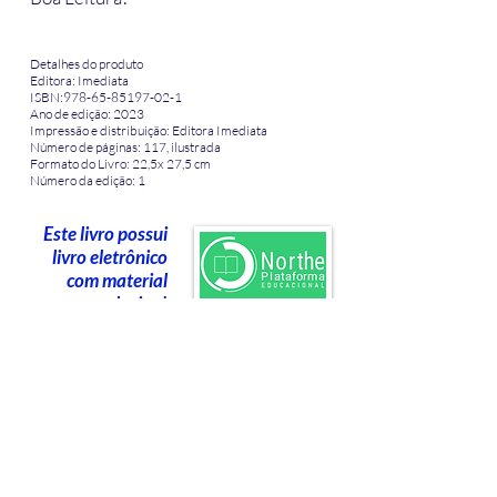
Detalhes do produto
Editora: Imediata
ISBN:978-65-85197-02-1
Ano de edição: 2023
Impressão e distribuição: Editora Imediata
Número de páginas: 117, ilustrada
Formato do Livro: 22,5x 27,5 cm
Número da edição: 1
Este livro possui
livro eletrônico
com material
exclusivo!
Clique para ter
as primeiras
páginas do livro
ADQUIRA PELA EDITORA IMEDIATA